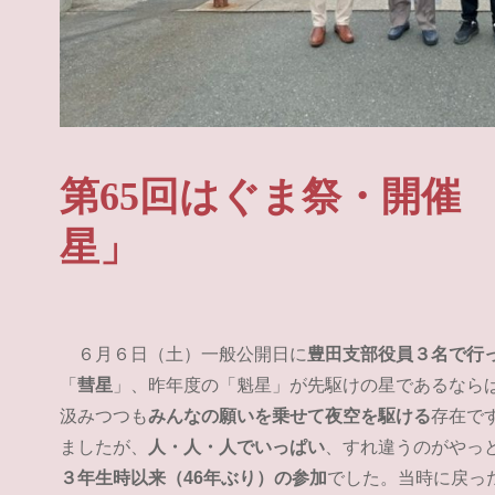
第65回はぐま祭・開催
星」
６月６日（土）一般公開日に
豊田支部役員３名で行
「
彗星
」、昨年度の「魁星」が先駆けの星であるなら
汲みつつも
みんなの願いを乗せて夜空を駆ける
存在で
ましたが、
人・人・人でいっぱい
、すれ違うのがやっ
３年生時以来（46年ぶり）の参加
でした。当時に戻っ