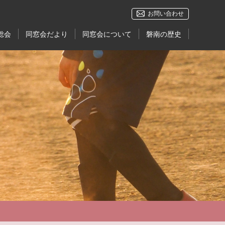
お問い合わせ
総会
同窓会だより
同窓会について
磐南の歴史
OBOG会
今
報
見中・磐南 栄光の軌跡
せ
磐田南高校の歴史