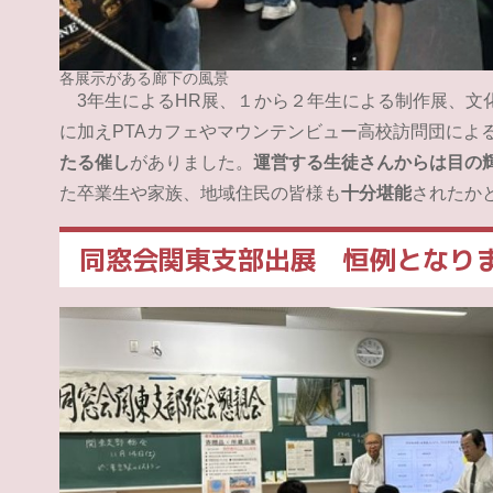
各展示がある廊下の風景
3年生によるHR展、１から２年生による制作展、文
に加えPTAカフェやマウンテンビュー高校訪問団による「Mv
たる催し
がありました。
運営する生徒さんからは目の
た卒業生や家族、地域住民の皆様も
十分堪能
されたか
同窓会関東支部出展 恒例となり