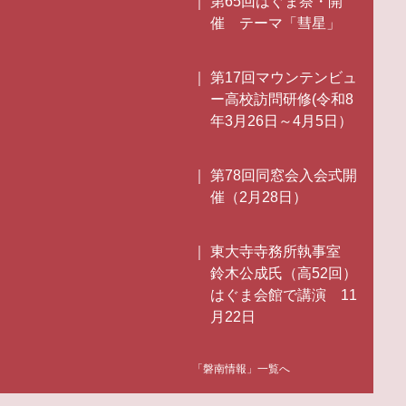
第65回はぐま祭・開
催 テーマ「彗星」
第17回マウンテンビュ
ー高校訪問研修(令和8
年3月26日～4月5日）
第78回同窓会入会式開
催（2月28日）
東大寺寺務所執事室
鈴木公成氏（高52回）
はぐま会館で講演 11
月22日
「磐南情報」一覧へ