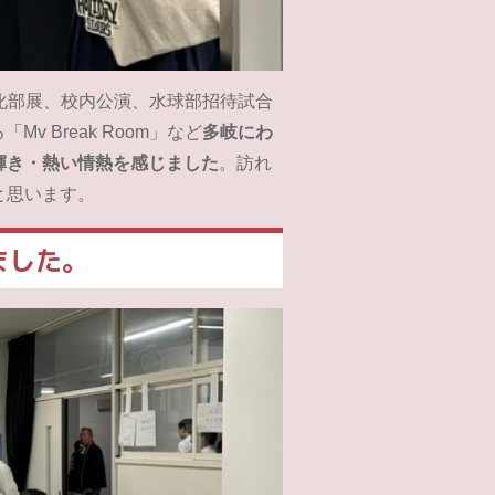
化部展、校内公演、水球部招待試合
 Break Room」など
多岐にわ
輝き・熱い情熱を感じました
。訪れ
と思います。
ました。