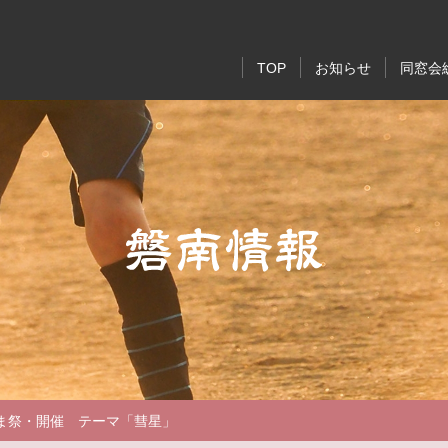
TOP
お知らせ
同窓会
支部・同期会・
同窓生は
磐南情
お知ら
ぐま祭・開催 テーマ「彗星」