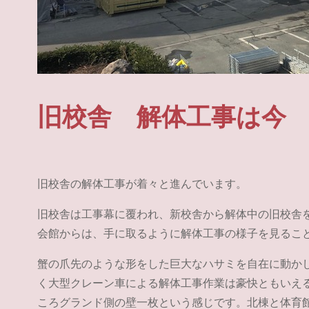
旧校舎 解体工事は今
旧校舎の解体工事が着々と進んでいます。
旧校舎は工事幕に覆われ、新校舎から解体中の旧校舎
会館からは、手に取るように解体工事の様子を見るこ
蟹の爪先のような形をした巨大なハサミを自在に動か
く大型クレーン車による解体工事作業は豪快ともいえ
ころグランド側の壁一枚という感じです。北棟と体育