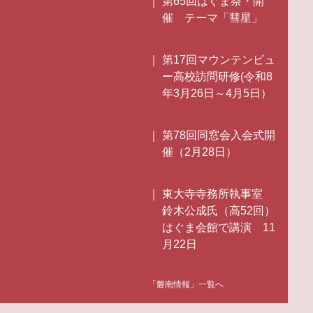
第65回はぐま祭・開
催 テーマ「彗星」
第17回マウンテンビュ
ー高校訪問研修(令和8
年3月26日～4月5日）
第78回同窓会入会式開
催（2月28日）
東大寺寺務所執事室
鈴木公成氏（高52回）
はぐま会館で講演 11
月22日
「磐南情報」一覧へ