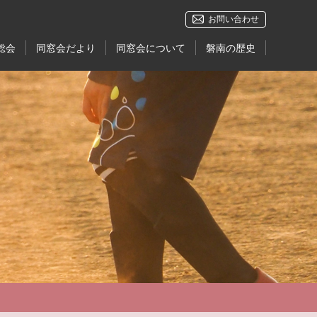
お問い合わせ
総会
同窓会だより
同窓会について
磐南の歴史
OBOG会
今
報
見中・磐南 栄光の軌跡
せ
磐田南高校の歴史