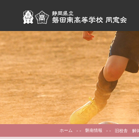
ホーム
磐南情報
旧校舎 解