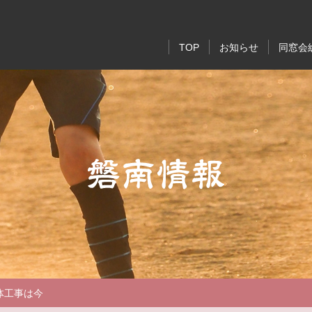
TOP
お知らせ
同窓会
支部・同期会・
同窓生は
磐南情
お知ら
体工事は今