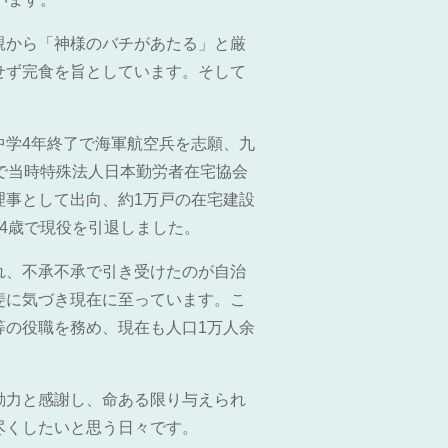
親から「神様のバチがあたる」と厳
せず完食を旨としています。そして
中学4年終了で海軍航空兵を志願、九
で当時特殊法人日本勤労者在宅協会
理事として出向、約1万戸の在宅建設
4歳で現役を引退しました。
れ、不承不承で引き受けたのが自治
斐に気づき現在に至っています。こ
等の役職を務め、現在も人口1万人余
動力と感謝し、命ある限り与えられ
尽くしたいと思う日々です。