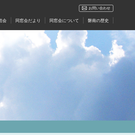
お問い合わせ
総会
同窓会だより
同窓会について
磐南の歴史
OBOG会
今
報
見中・磐南 栄光の軌跡
せ
磐田南高校の歴史