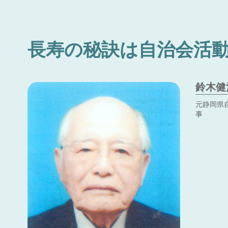
長寿の秘訣は自治会活
鈴木健
元静岡県
事