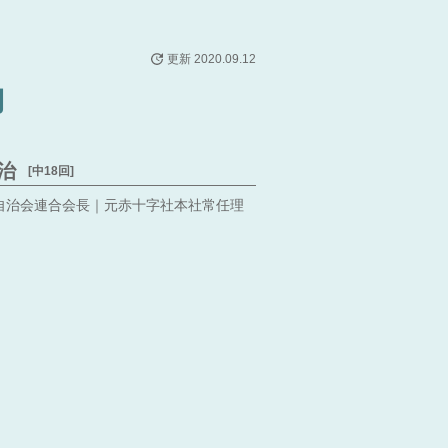
更新 2020.09.12
動
治
[中18回]
自治会連合会長｜元赤十字社本社常任理