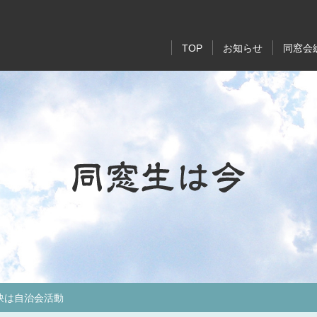
TOP
お知らせ
同窓会
支部・同期会・
同窓生は
磐南情
お知ら
訣は自治会活動