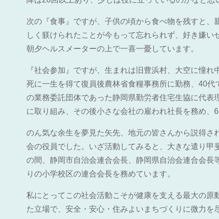
次の『食事』ですが、子供の頃から食べ物を残すと、
しく躾けられたことが今もって忘れられず、好き嫌い
朝夕ヘルスメーターの上で一喜一憂しています。
『社会参加』ですが、生まれは旧豊浜村、大空に憧れ
死に一生を得て復員後農林省食糧事務所に勤務、40代
の業務委託団体であった静岡県勤労者住宅生協に代表
に取り組み、その後小さな会社の雇われ社長を務め、6
のん気な余生を夢見た矢先、地元の皆さんから説得さ
会の役員でした。いざ活動してみると、大きな遣り甲
の間、静岡市自治会連合会長、静岡県自治会連合会長
りの小学校区の連合会長を務めています。
私にとってこの社会活動こそが健康を支える最大の原
た立場で、安全・安心・住みよいまちづくりに微力を